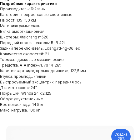
Подробные характеристики
Производитель: Тайвань
Категория: подростковые спортивные
На рост: 135-150 см
Материал рамы: сталь
Вилка: амортизационная
Шифтеры: Xtaichang m520
Передний переключатель: RnR 42t
Задний переключатель: Lxiang,rd-hg-36, ed
Количество скоростей: 21
Тормоза: дисковые механические
Трещотка: ATA index-7i, 7s 14-28t
Каретка: картридж, промподшипники, 122,5 мм
Втулки: промподшипники
Быстросъемный эксцентрик: передняя ось
Диаметр колес: 24″
Покрышки: Wanda 24 х 2.125
Обода: двухстеночные
Вес велосипеда: 14.5 кг
Макс. нагрузка: 100 кг
Скидка
-25%