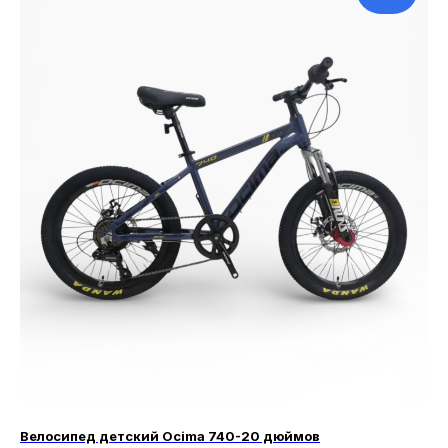
Велосипед детский Ocima 740-20 дюймов
Ве