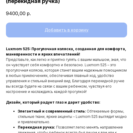
(перекидная ручка)
9400,00
р.
Добавить в корзину
Luxmom 525: Прогулочная коляска, созданная для комфорта,
маневренности и ярких впечатлений!
Представьте, как легко и приятно гулять с вашим малышом, зная, что
он чувствует себя комфортно и безопасно. Luxmom 525 – это
прогулочная коляска, которая станет вашим надежным помощником
в любых приключениях, обеспечивая плавный ход, удобство
управления и стильный внешний вид. Благодаря перекидной ручке
вы всегда будете на связи с вашим ребенком, чувствуя его
настроение и наслаждаясь каждой прогулкой!
Дизайн, который радует глаз и дарит удобство:
Элегантный и современный стиль:
Обтекаемые формы,
стильные ткани, яркие акценты – Luxmom 525 выглядит модно
и привлекательно.
Перекидная ручка:
Позволяет легко менять направление
движения, чтобы ребенок всегда был лицом к вам или к