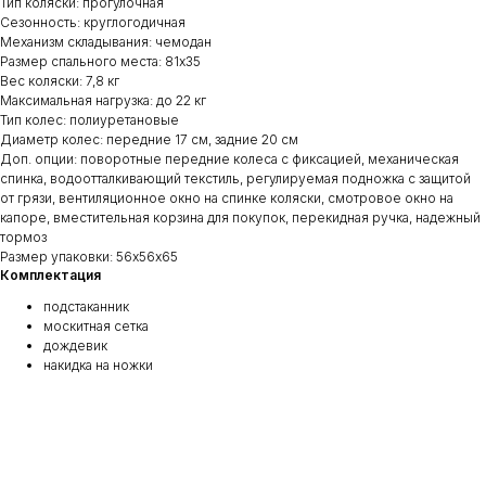
Тип коляски: прогулочная
Сезонность: круглогодичная
Механизм складывания: чемодан
Размер спального места: 81х35
Вес коляски: 7,8 кг
Максимальная нагрузка: до 22 кг
Тип колес: полиуретановые
Диаметр колес: передние 17 см, задние 20 см
Доп. опции: поворотные передние колеса с фиксацией, механическая
спинка, водоотталкивающий текстиль, регулируемая подножка с защитой
от грязи, вентиляционное окно на спинке коляски, смотровое окно на
капоре, вместительная корзина для покупок, перекидная ручка, надежный
тормоз
Размер упаковки: 56х56х65
Комплектация
подстаканник
москитная сетка
дождевик
накидка на ножки