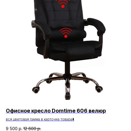
Офисное кресло Domtime 606 велюр
О
вся цветовая гамма в карточке товара⬇️
вся
9 500
р.
12 600
р.
10