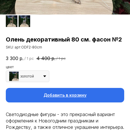
Олень декоративный 80 см. фасон №2
SKU:
арт:ODF2-80cm
3 300
р.
4 400
р.
/
1 pc
/
1 pc
цвет
золотой
Добавить в корзину
Светодиодные фигуры - это прекрасный вариант
оформления к Новогодним праздникам и
Рождеству, а также отличное украшение интерьера.