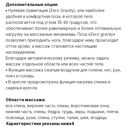
Дополнительные опции:
▪️ Нулевая гравитация (Zero Gravity), или наиболее
удобная и комфортная поза, в которой тело
располагается под углом 35-40 градусов, что
обеспечивает более равномерную и более оптимальную
нагрузку на массажные механизмы. Поза «Zero gravity»
позволяет приподнять ноги, благодаря чему происходит
отток крови, а массаж становится настоящим
наслаждением.
Благодаря автоматическому режиму, можно задать
массаж отдельной области или всех частей тела.
▪️ Функция массажа сжатым воздухом для голени, ног, рук,
плеч и головы.
▪️ В кресле предусмотрена функция нагрева спинки и
сиденья кресла.
Области массажа:
вся спина, верхняя часть спины, воротниковая зона,
нижняя часть спины, бедра, грудь, икры, лодыжки, плечи,
поясница, руки, спина, ступни, талия, шея, ягодицы.
Характеристики указаны ниже⬇️