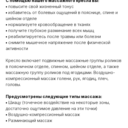
С помощью нашего массажного кресла вы:
▪️ повысите свой жизненный тонус
▪️ избавитесь от болевых ощущений в пояснице, спине и
шейном отделе
▪️ нормализуете кровообращение в тканях
▪️ получите глубокое разминание всех мышц
▪️ реабилитируетесь после травмы или болезни
▪️ снимите мышечное напряжение после физической
активности
Кресло включает подвижные массажные группы роликов
в поясничном отделе, спинном, шейном отделе, а также
массажную группу роликов под ягодицами. Воздушно-
компрессионный массаж голени, рук, ягодиц, плеч,
головы.
Предусмотрены следующие типы массажа:
▪️ Шиацу (точечное воздействие на некоторые зоны,
достаточно ощутимое давление на эти точки)
▪️ Воздушно-компрессионный массаж
▪️ Разминающий массаж