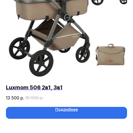
Luxmom 506 2в1, 3в1
Lu
13 500
р.
18 000
р.
35
Подробнее