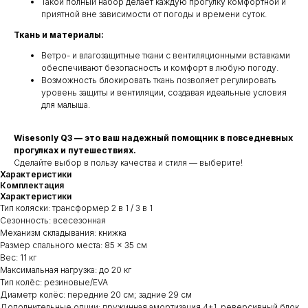
Такой полный набор делает каждую прогулку комфортной и
приятной вне зависимости от погоды и времени суток.
Ткань и материалы:
Ветро- и влагозащитные ткани с вентиляционными вставками
обеспечивают безопасность и комфорт в любую погоду.
Возможность блокировать ткань позволяет регулировать
уровень защиты и вентиляции, создавая идеальные условия
для малыша.
Wisesonly Q3 — это ваш надежный помощник в повседневных
прогулках и путешествиях.
Сделайте выбор в пользу качества и стиля — выберите!
Характеристики
Комплектация
Характеристики
Тип коляски: трансформер 2 в 1 / 3 в 1
Сезонность: всесезонная
Механизм складывания: книжка
Размер спального места: 85 × 35 см
Вес: 11 кг
Максимальная нагрузка: до 20 кг
Тип колёс: резиновые/EVA
Диаметр колёс: передние 20 см; задние 29 см
Дополнительные опции: пружинная амортизация 4+1, реверсивный блок,