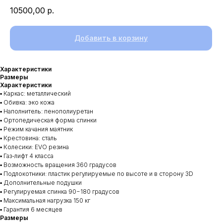
10500,00
р.
Добавить в корзину
Характеристики
Размеры
Характеристики
▪️ Каркас: металлический
▪️ Обивка: эко кожа
▪️ Наполнитель: пенополиуретан
▪️ Ортопедическая форма спинки
▪️ Режим качания маятник
▪️ Крестовина: сталь
▪️ Колесики: EVO резина
▪️ Газ-лифт 4 класса
▪️ Возможность вращения 360 градусов
▪️ Подлокотники: пластик регулируемые по высоте и в сторону 3D
▪️ Дополнительные подушки
▪️ Регулируемая спинка 90−180 градусов
▪️ Максимальная нагрузка 150 кг
▪️ Гарантия 6 месяцев
Размеры