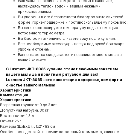
Ваш малыш спокойно и комфортно лежит в ванночке,
наслаждаясь теплой водой и вашими нежными
прикосновениями.
Вы уверены в его безопасности благодаря анатомической
форме, горке-поддержке и противоскользящему покрытию.
Вы легко контролируете температуру воды с помощью
встроенного термометра.
Вы быстро и гигиенично сливаете воду после купания.
Все необходимые аксессуары всегда под рукой благодаря
удобным отсекам.
Ванночка легко складывается и не занимает много места в
ванной комнате.
С Luxmom JKT-8085 купание станет любимым занятием
вашего малыша и приятным ритуалом для вас!
Luxmom JKT-8085 – это инвестиция в здоровье, комфорт и
счастье вашего малыша!
Характеристики
Комплектация
Характеристики
Возрастная группа: от 0 до 3 лет
Допустимая нагрузка: 30 кг
Вес ванночки: 1,3 кг
Объем: 25 л
Размеры (ШxВxД): 51x21x83 см
Особенности детской ванночки: встроенный термометр; сливное