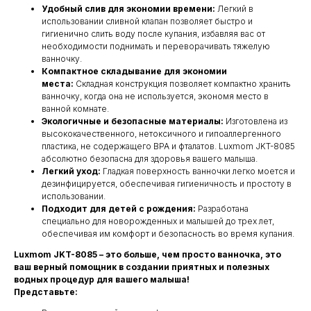
Удобный слив для экономии времени:
Легкий в
использовании сливной клапан позволяет быстро и
гигиенично слить воду после купания, избавляя вас от
необходимости поднимать и переворачивать тяжелую
ванночку.
Компактное складывание для экономии
места:
Складная конструкция позволяет компактно хранить
ванночку, когда она не используется, экономя место в
ванной комнате.
Экологичные и безопасные материалы:
Изготовлена из
высококачественного, нетоксичного и гипоаллергенного
пластика, не содержащего BPA и фталатов. Luxmom JKT-8085
абсолютно безопасна для здоровья вашего малыша.
Легкий уход:
Гладкая поверхность ванночки легко моется и
дезинфицируется, обеспечивая гигиеничность и простоту в
использовании.
Подходит для детей с рождения:
Разработана
специально для новорожденных и малышей до трех лет,
обеспечивая им комфорт и безопасность во время купания.
Luxmom JKT-8085 – это больше, чем просто ванночка, это
ваш верный помощник в создании приятных и полезных
водных процедур для вашего малыша!
Представьте: